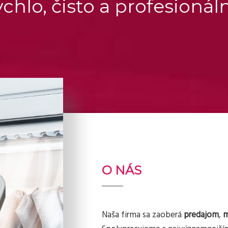
ýchlo, čisto a profesionál
O NÁS
Naša firma sa zaoberá
predajom
,
m