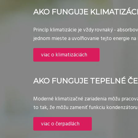
AKO FUNGUJE KLIMATIZÁC
Princíp klimatizácie je vždy rovnaký - absorbo
jednom mieste a uvoľňovanie tejto energie na
viac o klimatizáciách
AKO FUNGUJE TEPELNÉ Č
Moderné klimatizačné zariadenia môžu pracova
to tak, že môžu zameniť funkciu kondenzátoru 
viac o čerpadlách