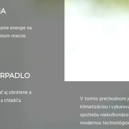
IA
vanie energie na
 inom mieste.
ERPADLO
ť aj obrátene a
V tomto prechodnom je
a chladiča.
klimatizáciou i vykurov
spotrebu niekoľkonásob
modernou technológiou 