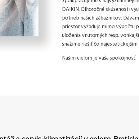
Spolupracujeme s najvýznamnejší
DAIKIN. Dlhoročné skúsenosti využ
potrieb našich zákazníkov. Dáva
priestor vyžaduje mimo výpočtu pr
uloženia vnútorných resp. vonkaj
snažíme riešiť čo najestetickejš
Naším cieľom je vaša spokojnosť.