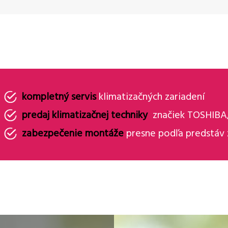
kompletný servis
klimatizačných zariadení
predaj klimatizačnej techniky
značiek TOSHIB
zabezpečenie montáže
presne podľa predstáv 