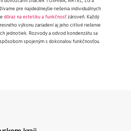
mi dovozcami značiek TOSHIBA, ARTEL, LG a
ívame pre najideálnejšie riešenia individuálnych
me
dôraz na estetiku a funkčnosť
zároveň. Každý
esného výkonu zariadení aj jeho citlivé riešenie
ších jednotiek. Rozvody a odvod kondenzátu sa
ím spôsobom spojeným s dokonalou funkčnosťou.