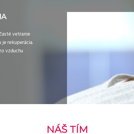
IA
časté vetranie
je rekuperácia.
zo vzduchu
NÁŠ TÍM