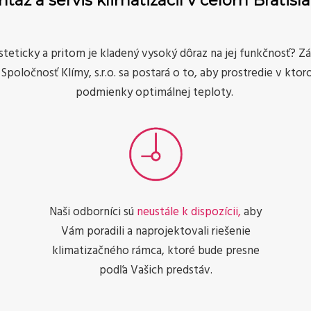
táž a servis klimatizácií v celom Bratisl
esteticky a pritom je kladený vysoký dôraz na jej funkčnosť? Z
Spoločnosť Klímy, s.r.o. sa postará o to, aby prostredie v ktor
podmienky optimálnej teploty.
Naši odborníci sú
neustále k dispozícii,
aby
Vám poradili a naprojektovali riešenie
klimatizačného rámca, ktoré bude presne
podľa Vašich predstáv.