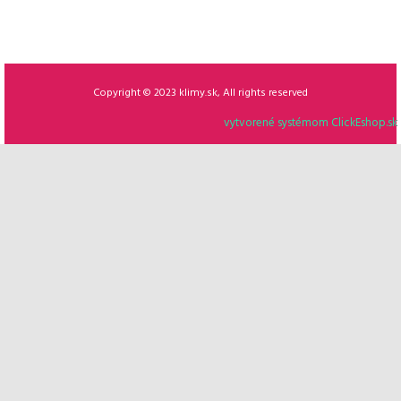
PREDAJ I MONTÁŽ I SERVIS
Copyright © 2023 klimy.sk, All rights reserved
vytvorené systémom ClickEshop.sk